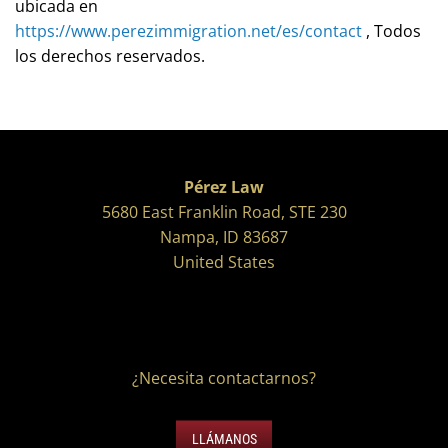
ubicada en
https://www.perezimmigration.net/es/contact
, Todos
los derechos reservados.
Pérez Law
5680 East Franklin Road, STE 230
Nampa, ID 83687
United States
¿Necesita contactarnos?
LLÁMANOS